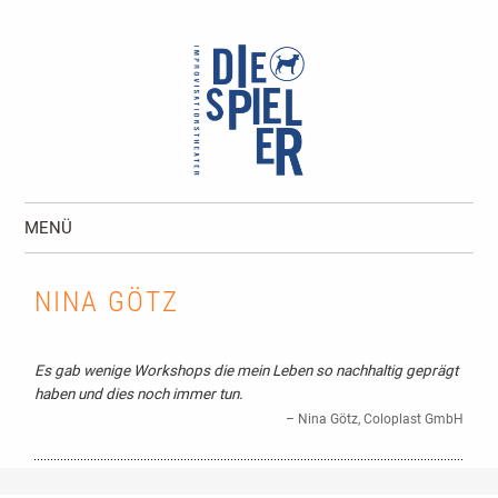
Die Spieler I Improvisationstheater und
MENÜ
Unternehmenstheater Hamburg
Zum Inhalt springen
NINA GÖTZ
Es gab wenige Workshops die mein Leben so nachhaltig geprägt
haben und dies noch immer tun.
Nina Götz
Coloplast GmbH